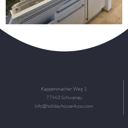
Kappenmacher Weg 1
77963 Schwanau
info@holidayhouse4you.com